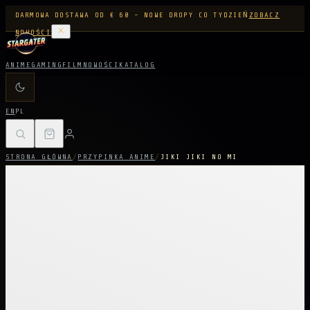
DARMOWA DOSTAWA OD € 60 - NOWE DROPY CO TYDZIEŃ
ZOBACZ
NOWOŚCI
ANIME
GAMING
FILM
NOWOŚCI
KATALOG
EN
PL
STRONA GŁÓWNA
/
PRZYPINKA ANIME
/
JIKI JIKI NO MI