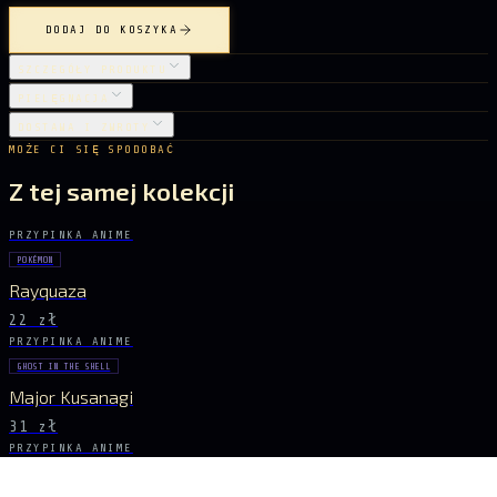
DODAJ DO KOSZYKA
SZCZEGÓŁY PRODUKTU
PIELĘGNACJA
DOSTAWA I ZWROTY
MOŻE CI SIĘ SPODOBAĆ
Z tej samej kolekcji
PRZYPINKA ANIME
POKÉMON
Rayquaza
22 zł
PRZYPINKA ANIME
GHOST IN THE SHELL
Major Kusanagi
31 zł
PRZYPINKA ANIME
POKÉMON