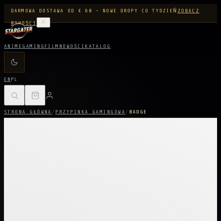
DARMOWA DOSTAWA OD € 60 - NOWE DROPY CO TYDZIEŃ
ZOBACZ
NOWOŚCI
ANIME
GAMING
FILM
NOWOŚCI
KATALOG
EN
PL
STRONA GŁÓWNA
/
PRZYPINKA GAMINGOWA
/
BADGE