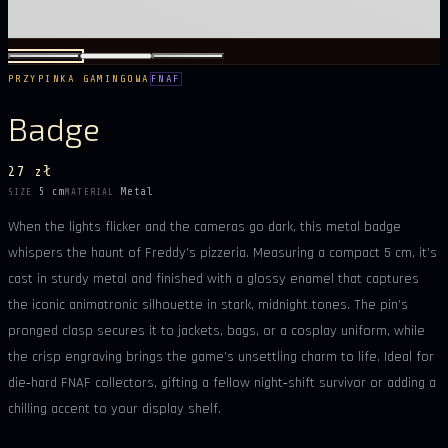
PRZYPINKA GAMINGOWA
FNAF
Badge
27 zł
5 cm
Metal
SIZE
MATERIAL
When the lights flicker and the cameras go dark, this metal badge
whispers the haunt of Freddy’s pizzeria. Measuring a compact 5 cm, it’s
cast in sturdy metal and finished with a glossy enamel that captures
the iconic animatronic silhouette in stark, midnight tones. The pin’s
pronged clasp secures it to jackets, bags, or a cosplay uniform, while
the crisp engraving brings the game’s unsettling charm to life. Ideal for
die‑hard FNAF collectors, gifting a fellow night‑shift survivor or adding a
chilling accent to your display shelf.