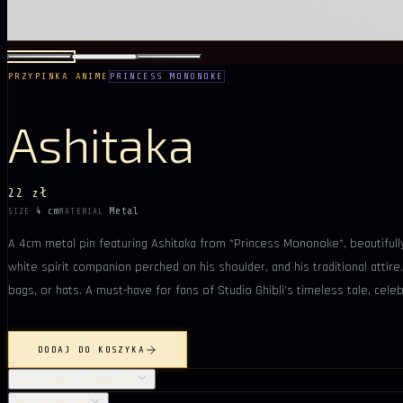
PRZYPINKA ANIME
PRINCESS MONONOKE
Ashitaka
22 zł
4 cm
Metal
SIZE
MATERIAL
A 4cm metal pin featuring Ashitaka from *Princess Mononoke*, beautifully c
white spirit companion perched on his shoulder, and his traditional attir
bags, or hats. A must-have for fans of Studio Ghibli’s timeless tale, cel
DODAJ DO KOSZYKA
SZCZEGÓŁY PRODUKTU