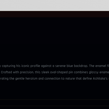
apturing his iconic profile against a serene blue backdrop. The enamel fini
e. Crafted with precision, this sleek oval-shaped pin combines glossy enamel
ebrating the gentle heroism and connection to nature that define Ashitaka’s 