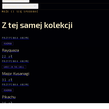
PIELĘGNACJA
DOSTAWA I ZWROTY
MOŻE CI SIĘ SPODOBAĆ
Z tej samej kolekcji
PRZYPINKA ANIME
POKÉMON
Rayquaza
22 zł
PRZYPINKA ANIME
GHOST IN THE SHELL
Major Kusanagi
31 zł
PRZYPINKA ANIME
POKÉMON
Pikachu
26 zł
PRZYPINKA ANIME