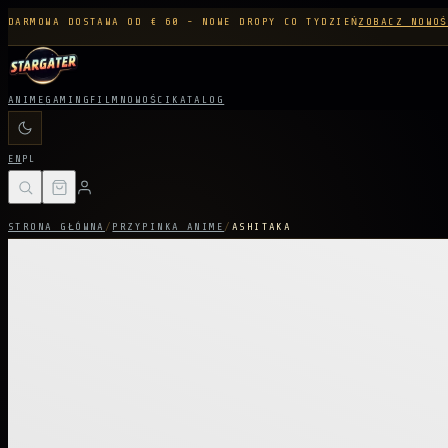
DARMOWA DOSTAWA OD € 60 - NOWE DROPY CO TYDZIEŃ
ZOBACZ NOWOŚ
ANIME
GAMING
FILM
NOWOŚCI
KATALOG
EN
PL
STRONA GŁÓWNA
/
PRZYPINKA ANIME
/
ASHITAKA