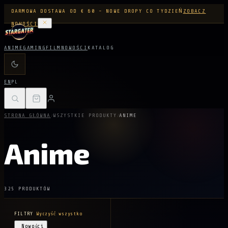
DARMOWA DOSTAWA OD € 60 - NOWE DROPY CO TYDZIEŃ
ZOBACZ
NOWOŚCI
ANIME
GAMING
FILM
NOWOŚCI
KATALOG
EN
PL
/
/
STRONA GŁÓWNA
WSZYSTKIE PRODUKTY
ANIME
Anime
325 PRODUKTÓW
FILTRY
Wyczyść wszystko
Nowości