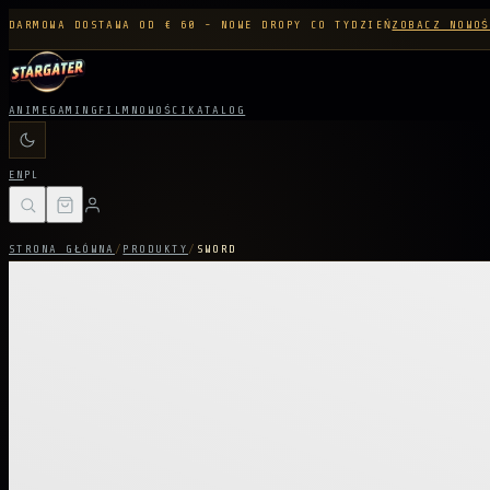
DARMOWA DOSTAWA OD € 60 - NOWE DROPY CO TYDZIEŃ
ZOBACZ NOWOŚ
ANIME
GAMING
FILM
NOWOŚCI
KATALOG
EN
PL
STRONA GŁÓWNA
/
PRODUKTY
/
SWORD