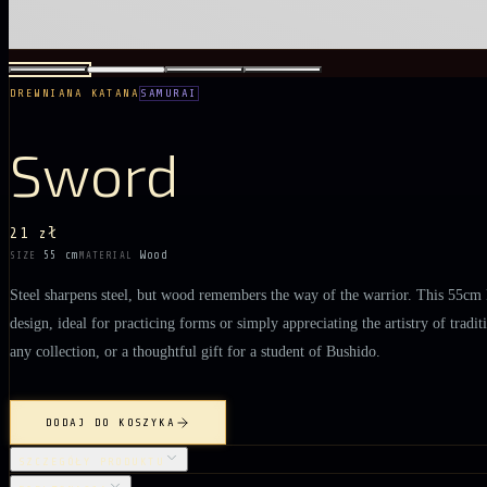
DREWNIANA KATANA
SAMURAI
Sword
21 zł
55 cm
Wood
SIZE
MATERIAL
Steel sharpens steel, but wood remembers the way of the warrior. This 55cm k
design, ideal for practicing forms or simply appreciating the artistry of tradi
any collection, or a thoughtful gift for a student of Bushido.
DODAJ DO KOSZYKA
SZCZEGÓŁY PRODUKTU