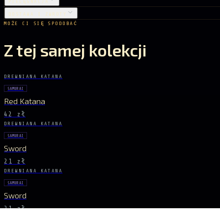
PIELĘGNACJA
DOSTAWA I ZWROTY
MOŻE CI SIĘ SPODOBAĆ
Z tej samej kolekcji
DREWNIANA KATANA
SAMURAI
Red Katana
42 zł
DREWNIANA KATANA
SAMURAI
Sword
21 zł
DREWNIANA KATANA
SAMURAI
Sword
21 zł
DREWNIANA KATANA