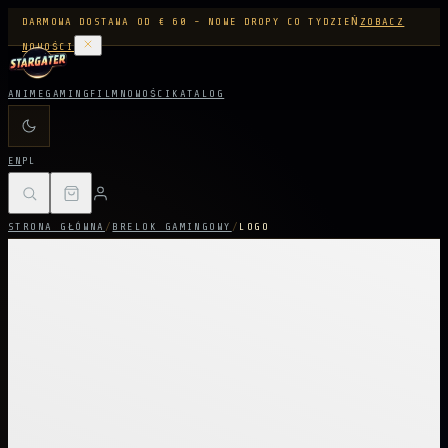
DARMOWA DOSTAWA OD € 60 - NOWE DROPY CO TYDZIEŃ
ZOBACZ
NOWOŚCI
ANIME
GAMING
FILM
NOWOŚCI
KATALOG
EN
PL
STRONA GŁÓWNA
/
BRELOK GAMINGOWY
/
LOGO