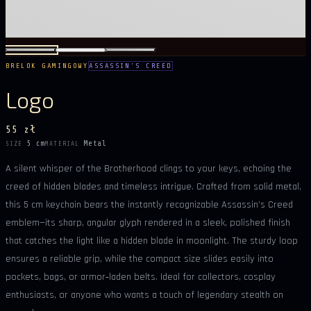
BRELOK GAMINGOWY
ASSASSIN'S CREED
Logo
55 zł
5 cm
Metal
SIZE
MATERIAL
A silent whisper of the Brotherhood clings to your keys, echoing the
creed of hidden blades and timeless intrigue. Crafted from solid metal,
this 5 cm keychain bears the instantly recognizable Assassin’s Creed
emblem—its sharp, angular glyph rendered in a sleek, polished finish
that catches the light like a hidden blade in moonlight. The sturdy loop
ensures a reliable grip, while the compact size slides easily into
pockets, bags, or armor‑laden belts. Ideal for collectors, cosplay
enthusiasts, or anyone who wants a touch of legendary stealth on