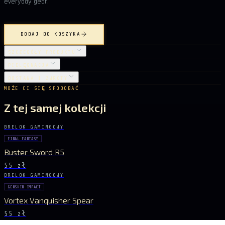
everyday gear.
DODAJ DO KOSZYKA
SZCZEGÓŁY PRODUKTU
PIELĘGNACJA
DOSTAWA I ZWROTY
MOŻE CI SIĘ SPODOBAĆ
Z tej samej kolekcji
BRELOK GAMINGOWY
FINAL FANTASY
Buster Sword R5
55 zł
BRELOK GAMINGOWY
GENSHIN IMPACT
Vortex Vanquisher Spear
55 zł
BRELOK GAMINGOWY