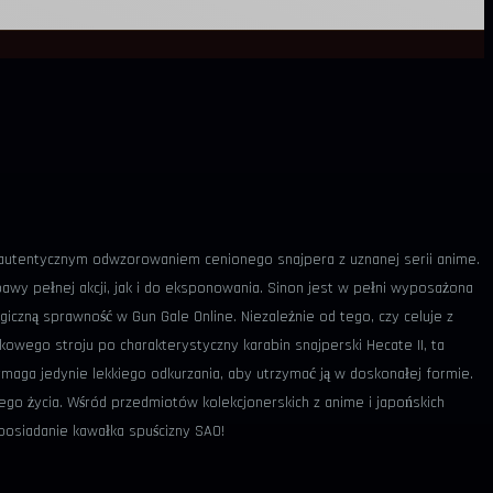
t autentycznym odwzorowaniem cenionego snajpera z uznanej serii anime.
awy pełnej akcji, jak i do eksponowania. Sinon jest w pełni wyposażona
giczną sprawność w Gun Gale Online. Niezależnie od tego, czy celuje z
skowego stroju po charakterystyczny karabin snajperski Hecate II, ta
maga jedynie lekkiego odkurzania, aby utrzymać ją w doskonałej formie.
ego życia. Wśród przedmiotów kolekcjonerskich z anime i japońskich
 posiadanie kawałka spuścizny SAO!