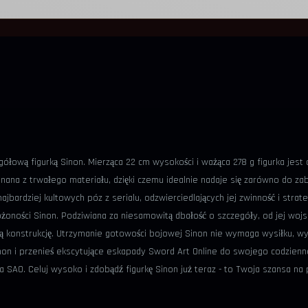
n
ółową figurką Sinon. Mierząca 22 cm wysokości i ważąca 278 g figurka jes
na z trwałego materiału, dzięki czemu idealnie nadaje się zarówno do zab
ardziej kultowych póz z serialu, odzwierciedlających jej zwinność i strate
 złożoności Sinon. Podziwiana za niesamowitą dbałość o szczegóły, od jej woj
ą konstrukcję. Utrzymanie gotowości bojowej Sinon nie wymaga wysiłku, wy
non i przenieś ekscytujące eskapady Sword Art Online do swojego codzienn
ka SAO. Celuj wysoko i zdobądź figurkę Sinon już teraz - to Twoja szansa na