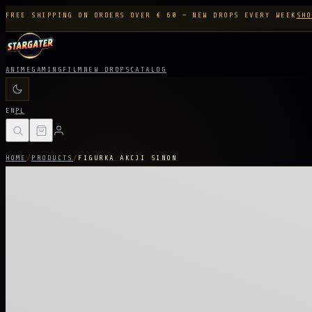
FREE SHIPPING ON ORDERS OVER € 60 — NEW DROPS EVERY WEEK
SHO
ANIME
GAMING
FILM
NEW DROPS
CATALOG
EN
PL
HOME
/
PRODUCTS
/
FIGURKA AKCJI SINON