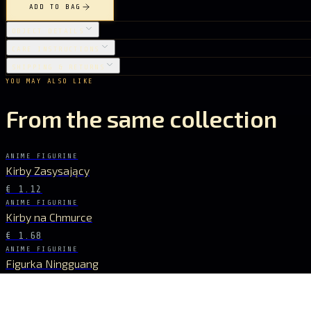
ADD TO BAG
OBJECT DETAILS
CARE INSTRUCTIONS
SHIPPING & RETURNS
YOU MAY ALSO LIKE
From the same collection
ANIME FIGURINE
Kirby Zasysający
€ 1.12
ANIME FIGURINE
Kirby na Chmurce
€ 1.68
ANIME FIGURINE
Figurka Ningguang
€ 8.40
ANIME FIGURINE
Kirby w Złotej Czapce