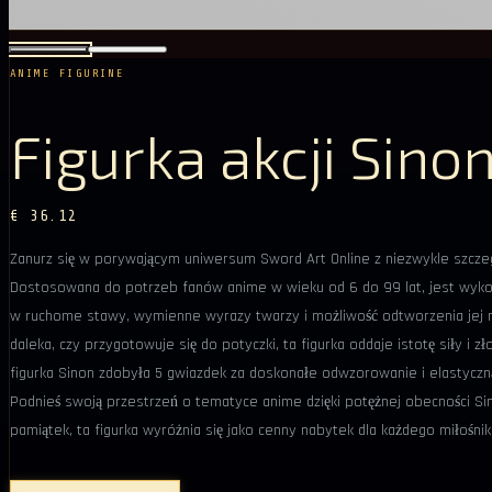
ANIME FIGURINE
Figurka akcji Sino
€ 36.12
Zanurz się w porywającym uniwersum Sword Art Online z niezwykle szczeg
Dostosowana do potrzeb fanów anime w wieku od 6 do 99 lat, jest wykona
w ruchome stawy, wymienne wyrazy twarzy i możliwość odtworzenia jej najb
daleka, czy przygotowuje się do potyczki, ta figurka oddaje istotę siły i
figurka Sinon zdobyła 5 gwiazdek za doskonałe odwzorowanie i elastyczn
Podnieś swoją przestrzeń o tematyce anime dzięki potężnej obecności Si
pamiątek, ta figurka wyróżnia się jako cenny nabytek dla każdego miłośni