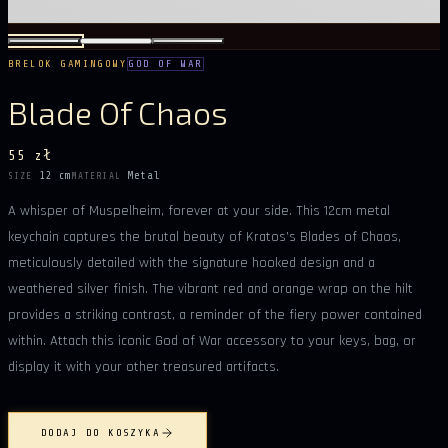
BRELOK GAMINGOWY
GOD OF WAR
Blade Of Chaos
55 zł
12 cm
Metal
SIZE
MATERIAL
A whisper of Muspelheim, forever at your side. This 12cm metal
keychain captures the brutal beauty of Kratos’s Blades of Chaos,
meticulously detailed with the signature hooked design and a
weathered silver finish. The vibrant red and orange wrap on the hilt
provides a striking contrast, a reminder of the fiery power contained
within. Attach this iconic God of War accessory to your keys, bag, or
display it with your other treasured artifacts.
DODAJ DO KOSZYKA