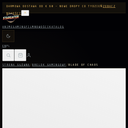
DARMOWA DOSTAWA OD € 60 - NOWE DROPY CO TYDZIEŃ
ZOBACZ
NOWOŚCI
ANIME
GAMING
FILM
NOWOŚCI
KATALOG
EN
PL
STRONA GŁÓWNA
/
BRELOK GAMINGOWY
/
BLADE OF CHAOS