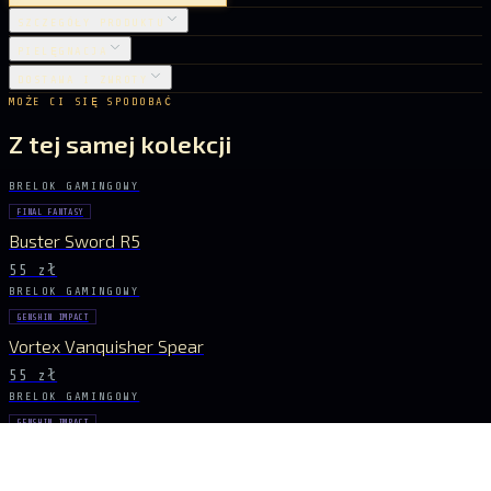
SZCZEGÓŁY PRODUKTU
PIELĘGNACJA
DOSTAWA I ZWROTY
MOŻE CI SIĘ SPODOBAĆ
Z tej samej kolekcji
BRELOK GAMINGOWY
FINAL FANTASY
Buster Sword R5
55 zł
BRELOK GAMINGOWY
GENSHIN IMPACT
Vortex Vanquisher Spear
55 zł
BRELOK GAMINGOWY
GENSHIN IMPACT
Skyward Spine Spear
55 zł