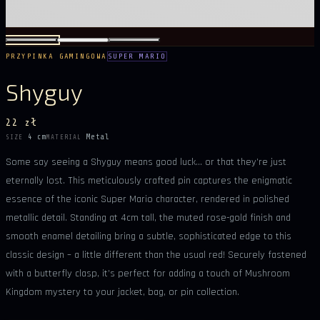
PRZYPINKA GAMINGOWA
SUPER MARIO
Shyguy
22 zł
4 cm
Metal
SIZE
MATERIAL
Some say seeing a Shyguy means good luck… or that they’re just
eternally lost. This meticulously crafted pin captures the enigmatic
essence of the iconic Super Mario character, rendered in polished
metallic detail. Standing at 4cm tall, the muted rose-gold finish and
smooth enamel detailing bring a subtle, sophisticated edge to this
classic design – a little different than the usual red! Securely fastened
with a butterfly clasp, it’s perfect for adding a touch of Mushroom
Kingdom mystery to your jacket, bag, or pin collection.