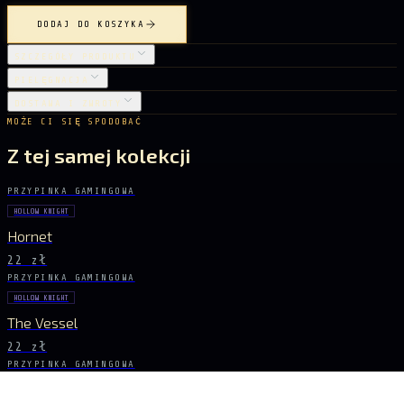
DODAJ DO KOSZYKA
SZCZEGÓŁY PRODUKTU
PIELĘGNACJA
DOSTAWA I ZWROTY
MOŻE CI SIĘ SPODOBAĆ
Z tej samej kolekcji
PRZYPINKA GAMINGOWA
HOLLOW KNIGHT
Hornet
22 zł
PRZYPINKA GAMINGOWA
HOLLOW KNIGHT
The Vessel
22 zł
PRZYPINKA GAMINGOWA
HOLLOW KNIGHT