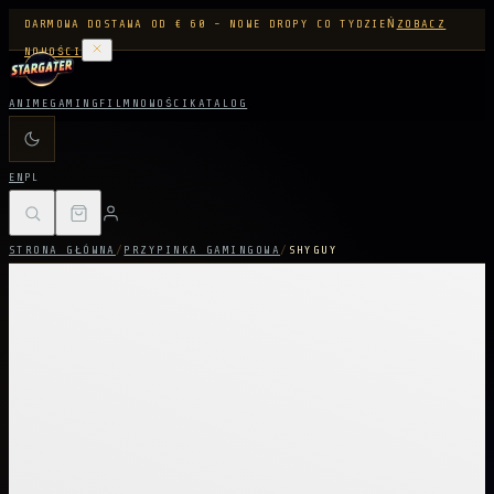
DARMOWA DOSTAWA OD € 60 - NOWE DROPY CO TYDZIEŃ
ZOBACZ
NOWOŚCI
ANIME
GAMING
FILM
NOWOŚCI
KATALOG
EN
PL
STRONA GŁÓWNA
/
PRZYPINKA GAMINGOWA
/
SHYGUY