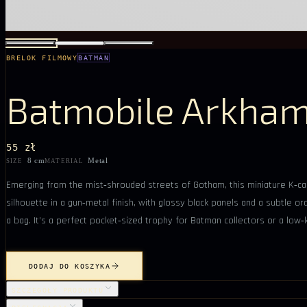
BRELOK FILMOWY
BATMAN
Batmobile Arkha
55 zł
8 cm
Metal
SIZE
MATERIAL
Emerging from the mist‑shrouded streets of Gotham, this miniature K‑ca
silhouette in a gun‑metal finish, with glossy black panels and a subtle ora
a bag. It’s a perfect pocket‑sized trophy for Batman collectors or a low‑
DODAJ DO KOSZYKA
SZCZEGÓŁY PRODUKTU