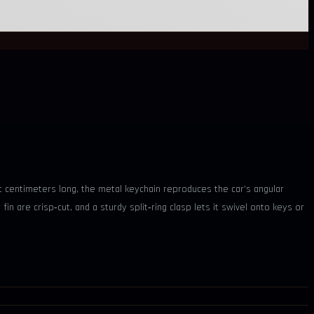
centimeters long, the metal keychain reproduces the car’s angular
in are crisp‑cut, and a sturdy split‑ring clasp lets it swivel onto keys or