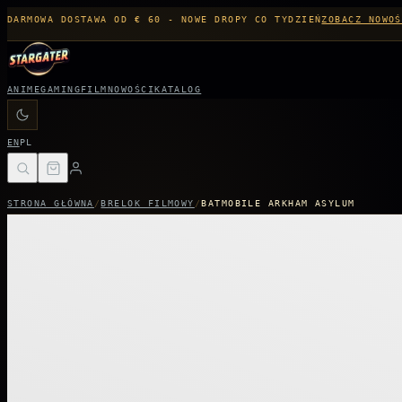
DARMOWA DOSTAWA OD € 60 - NOWE DROPY CO TYDZIEŃ
ZOBACZ NOWOŚ
ANIME
GAMING
FILM
NOWOŚCI
KATALOG
EN
PL
STRONA GŁÓWNA
/
BRELOK FILMOWY
/
BATMOBILE ARKHAM ASYLUM