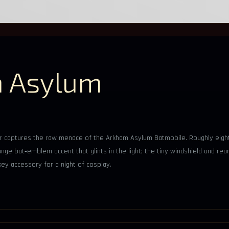
m Asylum
r captures the raw menace of the Arkham Asylum Batmobile. Roughly eight 
nge bat‑emblem accent that glints in the light; the tiny windshield and rear f
key accessory for a night of cosplay.