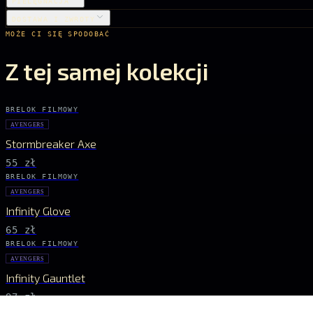
PIELĘGNACJA
DOSTAWA I ZWROTY
MOŻE CI SIĘ SPODOBAĆ
Z tej samej kolekcji
BRELOK FILMOWY
AVENGERS
Stormbreaker Axe
55 zł
BRELOK FILMOWY
AVENGERS
Infinity Glove
65 zł
BRELOK FILMOWY
AVENGERS
Infinity Gauntlet
97 zł
BRELOK FILMOWY