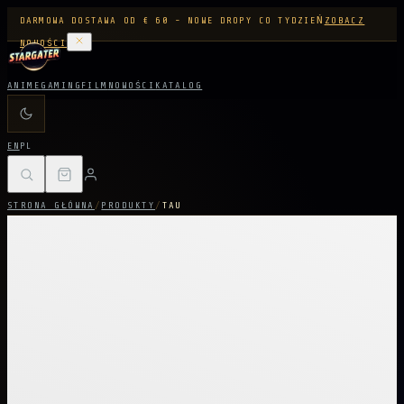
DARMOWA DOSTAWA OD € 60 - NOWE DROPY CO TYDZIEŃ
ZOBACZ
NOWOŚCI
ANIME
GAMING
FILM
NOWOŚCI
KATALOG
EN
PL
STRONA GŁÓWNA
/
PRODUKTY
/
TAU