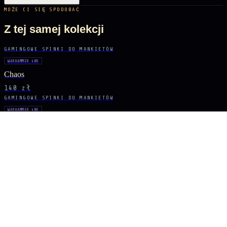
DOSTAWA I ZWROTY
MOŻE CI SIĘ SPODOBAĆ
Z tej samej kolekcji
GAMINGOWE SPINKI DO MANKIETÓW
WARHAMMER 40K
Chaos
140 zł
GAMINGOWE SPINKI DO MANKIETÓW
WARHAMMER 40K
Tyranids
140 zł
BĄDŹ NA BIEŻĄCO
Sygnał dropów
NOWE DROPY, KRÓTKIE SERIE I EKSKLUZYWNE UNIWERSA PROSTO DO
SKRZYNKI.
ZAPISZ SIĘ