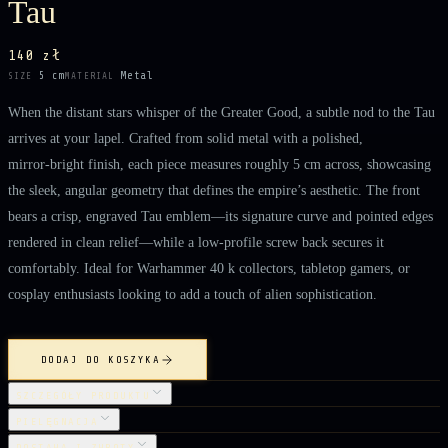
Tau
140 zł
5 cm
Metal
SIZE
MATERIAL
When the distant stars whisper of the Greater Good, a subtle nod to the Tau
arrives at your lapel. Crafted from solid metal with a polished,
mirror‑bright finish, each piece measures roughly 5 cm across, showcasing
the sleek, angular geometry that defines the empire’s aesthetic. The front
bears a crisp, engraved Tau emblem—its signature curve and pointed edges
rendered in clean relief—while a low‑profile screw back secures it
comfortably. Ideal for Warhammer 40 k collectors, tabletop gamers, or
cosplay enthusiasts looking to add a touch of alien sophistication.
DODAJ DO KOSZYKA
SZCZEGÓŁY PRODUKTU
PIELĘGNACJA