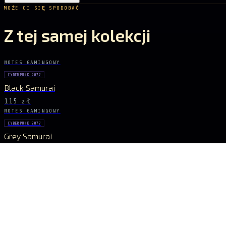
MOŻE CI SIĘ SPODOBAĆ
Z tej samej kolekcji
NOTES GAMINGOWY
CYBERPUNK 2077
Black Samurai
115 zł
NOTES GAMINGOWY
CYBERPUNK 2077
Grey Samurai
115 zł
BĄDŹ NA BIEŻĄCO
Sygnał dropów
NOWE DROPY, KRÓTKIE SERIE I EKSKLUZYWNE UNIWERSA PROSTO DO SKRZY