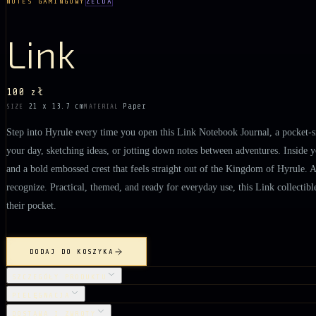
NOTES GAMINGOWY
ZELDA
Link
100 zł
21 x 13.7 cm
Paper
SIZE
MATERIAL
Step into Hyrule every time you open this Link Notebook Journal, a pocket-si
your day, sketching ideas, or jotting down notes between adventures. Inside yo
and a bold embossed crest that feels straight out of the Kingdom of Hyrule. A 
recognize. Practical, themed, and ready for everyday use, this Link collectib
their pocket.
DODAJ DO KOSZYKA
SZCZEGÓŁY PRODUKTU
PIELĘGNACJA
DOSTAWA I ZWROTY