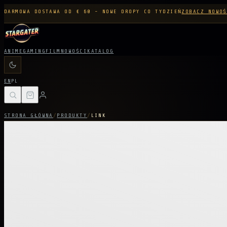
DARMOWA DOSTAWA OD € 60 - NOWE DROPY CO TYDZIEŃ
ZOBACZ NOWOŚ
ANIME
GAMING
FILM
NOWOŚCI
KATALOG
EN
PL
STRONA GŁÓWNA
/
PRODUKTY
/
LINK